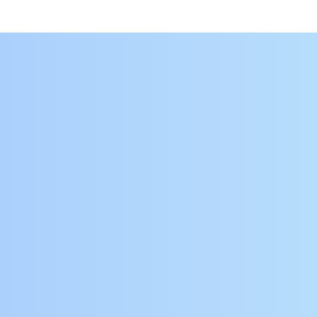
企業買収、
VERTU®︎
業務提携、
有価証券の