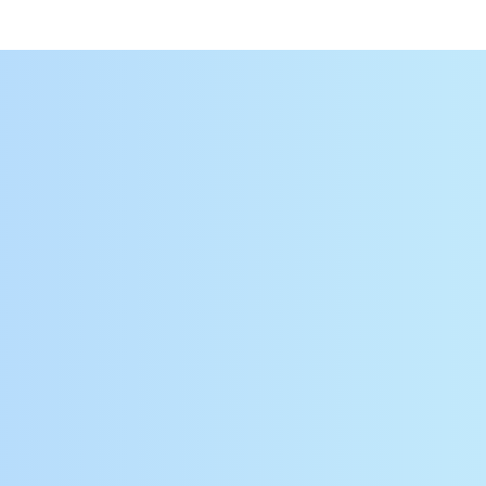
合併、事業統合
営業譲渡、資本参加等
取得、保有及び処分