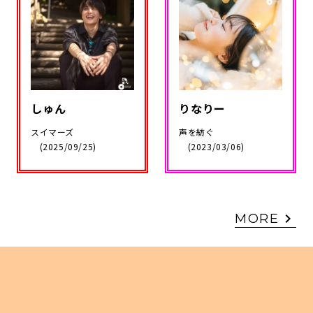
しゅん
りなりー
スイマーズ
声を紡ぐ
(2025/09/25)
(2023/03/06)
chevron_right
MORE